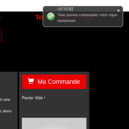
OUVERT
Tél:
02.35.27.77.51
Vous pouvez commander votre repas
t
maintenant
Ma Commande
Panier Vide !
st une
z alors