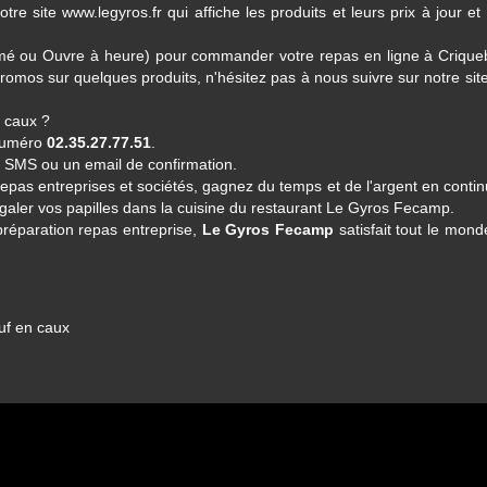
tre site www.legyros.fr qui affiche les produits et leurs prix à jour et
Fermé ou Ouvre à heure) pour commander votre repas en ligne à Crique
omos sur quelques produits, n'hésitez pas à nous suivre sur notre sit
 caux ?
 numéro
02.35.27.77.51
.
n SMS ou un email de confirmation.
repas entreprises et sociétés, gagnez du temps et de l'argent en conti
égaler vos papilles dans la cuisine du restaurant
Le Gyros Fecamp
.
préparation repas entreprise,
Le Gyros Fecamp
satisfait tout le mon