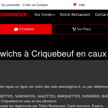
Se connecter
-
Créer un Compte
vide
COMMANDER
Vos Envies
Notre Restaurant
Contac
A Emporter
Sur Place
ichs à Criquebeuf en caux
 repas en ligne sur notre site web www.legyros.fr, ou par téléphone
SSIETTES, SANDWICHS, GALETTES, BARQUETTES, HUMMERS, BU
iquebeuf en caux et ses alentours.
epte les règlements par Ticket Restaurant, Carte bancaire, Espèce, .