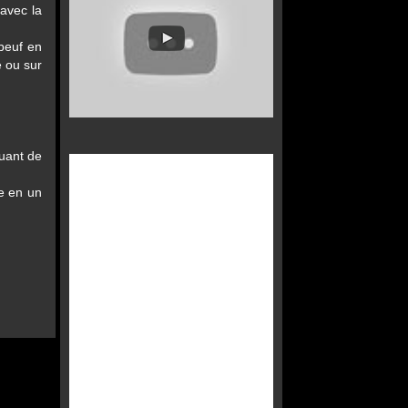
 avec la
beuf en
e ou sur
nuant de
de en un