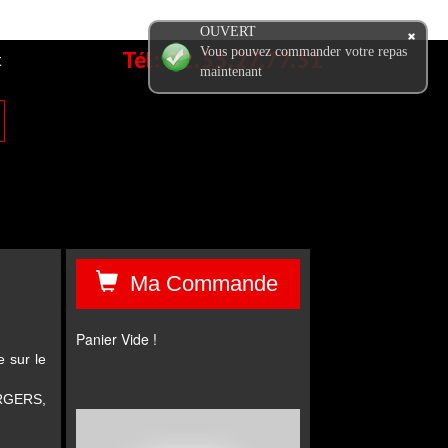
OUVERT
Tél:
02.35.27.77.51
Vous pouvez commander votre repas
t
maintenant
Ma Commande
Panier Vide !
 sur le
RGERS,