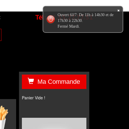
Tél:
02.35.27.77.51
Ouvert 6J/7: De 11h à 14h30 et de
t
17h30 à 22h30.
Fermé Mardi.
Ma Commande
Panier Vide !