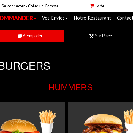
Se connecter
-
Créer un Compte
vide
COMMANDER
Vos Envies
Notre Restaurant
Contac
A Emporter
Sur Place
BURGERS
HUMMERS