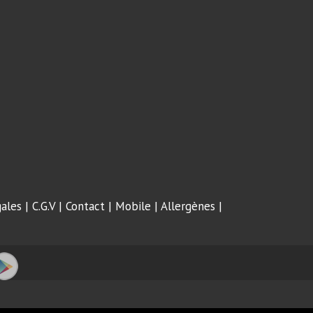
ales
|
C.G.V
|
Contact
|
Mobile
|
Allergènes
|