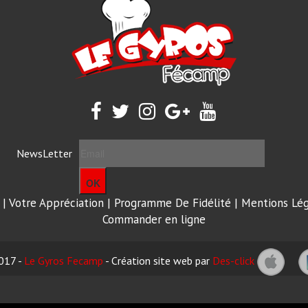
NewsLetter
OK
|
Votre Appréciation
|
Programme De Fidélité
|
Mentions Lég
Commander en ligne
017 -
Le Gyros Fecamp
- Création site web par
Des-click