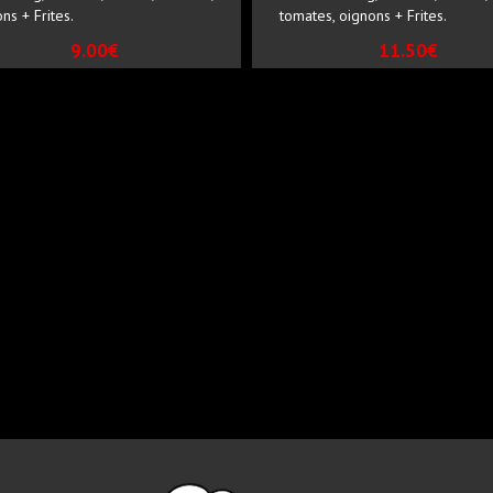
ns + Frites.
tomates, oignons + Frites.
9.00€
11.50€