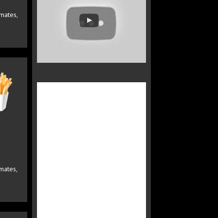
omates,
mates,