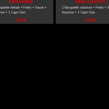
MENU KEBAB
MENU SAUCISSE
quette kebab + Frites + Sauce +
1 Barquette saucisse + Frites + 
ise + 1 Capri-Sun.
Surprise + 1 Capri-Sun.
8.50€
8.50€