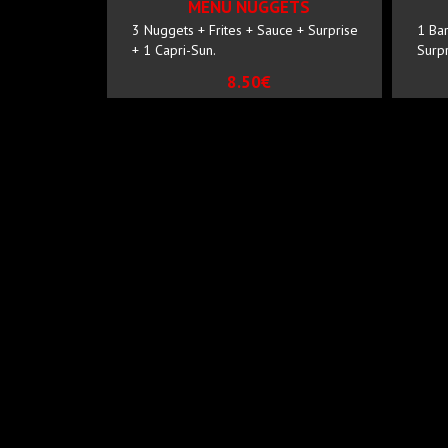
MENU NUGGETS
3 Nuggets + Frites + Sauce + Surprise
1 Bar
+ 1 Capri-Sun.
Surpr
8.50€