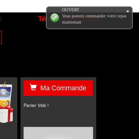
OUVERT
Tél:
02.35.27.77.51
Vous pouvez commander votre repas
t
maintenant
Ma Commande
Panier Vide !